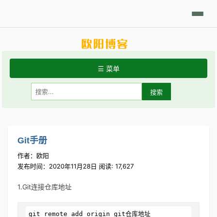
日积月累
Linux摘要
技术相关
学习笔记
代码开发
分享发现
☰ 菜单
首页
关于站点
常用Linux命令
Git手册
作者：欧阳
Git手册
发布时间：2020年11月28日 阅读: 17,627
1.Git连接仓库地址
git
 remote add origin git仓库地址