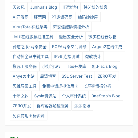
天边风
Junhua's Blog
IT运维狗
韩艺博的博客
AI同盟网
胖蒜网
PT邀请码网
编码妙妙屋
VirusTotal在线杀毒
奇安信威胁情报分析
Jotti在线恶意扫描工具
魔盾安全分析
微步在线云沙箱
钟馗之眼-网络安全
FOFA网络空间测绘
Argon2在线生成
自动补全证书链工具
IPv6 连接测试
微软统计
搬瓦工服务器
小灯泡设计
libs开发库
無.Flac‘s Blog
Anyeの小站
周涛博客
SSL Server Test
ZERO开发
思维导图工具
免费申请虚拟信用卡
长亭IP情报分析
十年之约
Sysin资源站
个人审计系统
0neStep's Blog
ZERO开发
群晖容器加速服务
乐乐论坛
免费商用图标资源