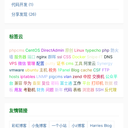
代码开发 (1)
分享发现 (26)
标签云
phpcms
CentOS
DirectAdmin
原创
Linux
typecho
php
防火
墙
服务器
端口
nginx
群晖
ssl
CSS
Docker
Snipe-IT
DNS
VPS
微信
管理
配置
putty
证书
cms
工具
阿里云
Synergy
vmware
ubuntu
主机
税务
1Panel
Blog
cache
CSF
FTP
hosts
iptables
LNMP
pigcms
vlan
zend
中控
交换机
公众平
台
兼容
华为
备案
复位
密码
富士通
工作
平台
打印机
数据
模
板
用友
考勤机
财务
问题
新年
代码
表格
浏览器
SSH
反代理
友情链接
彩虹博客
小兔博客
一个小站
小z博客
Harries Blog