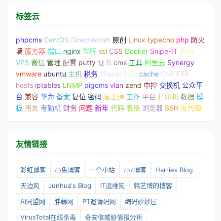
标签云
phpcms
CentOS
DirectAdmin
原创
Linux
typecho
php
防火
墙
服务器
端口
nginx
群晖
ssl
CSS
Docker
Snipe-IT
DNS
VPS
微信
管理
配置
putty
证书
cms
工具
阿里云
Synergy
vmware
ubuntu
主机
税务
1Panel
Blog
cache
CSF
FTP
hosts
iptables
LNMP
pigcms
vlan
zend
中控
交换机
公众平
台
兼容
华为
备案
复位
密码
富士通
工作
平台
打印机
数据
模
板
用友
考勤机
财务
问题
新年
代码
表格
浏览器
SSH
反代理
友情链接
彩虹博客
小兔博客
一个小站
小z博客
Harries Blog
天边风
Junhua's Blog
IT运维狗
韩艺博的博客
AI同盟网
胖蒜网
PT邀请码网
编码妙妙屋
VirusTotal在线杀毒
奇安信威胁情报分析