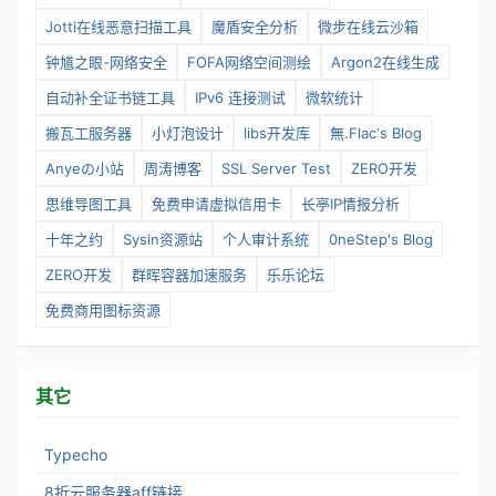
Jotti在线恶意扫描工具
魔盾安全分析
微步在线云沙箱
钟馗之眼-网络安全
FOFA网络空间测绘
Argon2在线生成
自动补全证书链工具
IPv6 连接测试
微软统计
搬瓦工服务器
小灯泡设计
libs开发库
無.Flac‘s Blog
Anyeの小站
周涛博客
SSL Server Test
ZERO开发
思维导图工具
免费申请虚拟信用卡
长亭IP情报分析
十年之约
Sysin资源站
个人审计系统
0neStep's Blog
ZERO开发
群晖容器加速服务
乐乐论坛
免费商用图标资源
其它
Typecho
8折云服务器aff链接