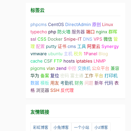
标签云
phpcms
CentOS
DirectAdmin
原创
Linux
typecho
php
防火墙
服务器
端口
nginx
群晖
ssl
CSS
Docker
Snipe-IT
DNS
VPS
微信
管
理
配置
putty
证书
cms
工具
阿里云
Synergy
vmware
ubuntu
主机
税务
1Panel
Blog
cache
CSF
FTP
hosts
iptables
LNMP
pigcms
vlan
zend
中控
交换机
公众平台
兼容
华为
备案
复位
密码
富士通
工作
平台
打印机
数据
模板
用友
考勤机
财务
问题
新年
代码
表
格
浏览器
SSH
反代理
友情链接
彩虹博客
小兔博客
一个小站
小z博客