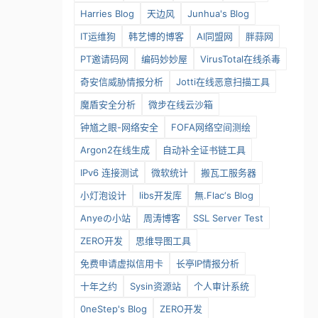
Harries Blog
天边风
Junhua's Blog
IT运维狗
韩艺博的博客
AI同盟网
胖蒜网
PT邀请码网
编码妙妙屋
VirusTotal在线杀毒
奇安信威胁情报分析
Jotti在线恶意扫描工具
魔盾安全分析
微步在线云沙箱
钟馗之眼-网络安全
FOFA网络空间测绘
Argon2在线生成
自动补全证书链工具
IPv6 连接测试
微软统计
搬瓦工服务器
小灯泡设计
libs开发库
無.Flac‘s Blog
Anyeの小站
周涛博客
SSL Server Test
ZERO开发
思维导图工具
免费申请虚拟信用卡
长亭IP情报分析
十年之约
Sysin资源站
个人审计系统
0neStep's Blog
ZERO开发