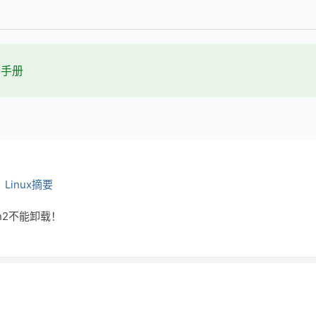
t手册
：
Linux摘要
on2不能卸载！