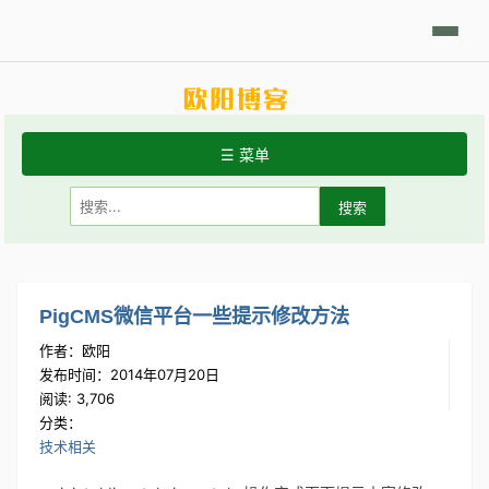
日积月累
Linux摘要
技术相关
学习笔记
代码开发
分享发现
☰ 菜单
首页
关于站点
常用Linux命令
PigCMS微信平台一些提示修改方法
作者：欧阳
Git手册
发布时间：2014年07月20日
阅读: 3,706
分类：
技术相关