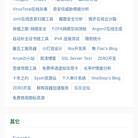
VirusTotal在线杀毒
奇安信威胁情报分析
Jotti在线恶意扫描工具
魔盾安全分析
微步在线云沙箱
钟馗之眼-网络安全
FOFA网络空间测绘
Argon2在线生成
自动补全证书链工具
IPv6 连接测试
微软统计
搬瓦工服务器
小灯泡设计
libs开发库
無.Flac‘s Blog
Anyeの小站
周涛博客
SSL Server Test
ZERO开发
思维导图工具
免费申请虚拟信用卡
长亭IP情报分析
十年之约
Sysin资源站
个人审计系统
0neStep's Blog
ZERO开发
群晖容器加速服务
乐乐论坛
免费商用图标资源
其它
Typecho