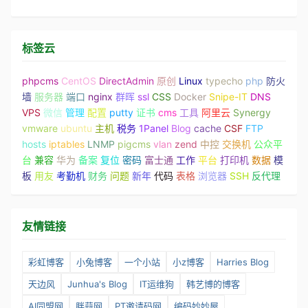
标签云
phpcms
CentOS
DirectAdmin
原创
Linux
typecho
php
防火
墙
服务器
端口
nginx
群晖
ssl
CSS
Docker
Snipe-IT
DNS
VPS
微信
管理
配置
putty
证书
cms
工具
阿里云
Synergy
vmware
ubuntu
主机
税务
1Panel
Blog
cache
CSF
FTP
hosts
iptables
LNMP
pigcms
vlan
zend
中控
交换机
公众平
台
兼容
华为
备案
复位
密码
富士通
工作
平台
打印机
数据
模
板
用友
考勤机
财务
问题
新年
代码
表格
浏览器
SSH
反代理
友情链接
彩虹博客
小兔博客
一个小站
小z博客
Harries Blog
天边风
Junhua's Blog
IT运维狗
韩艺博的博客
AI同盟网
胖蒜网
PT邀请码网
编码妙妙屋