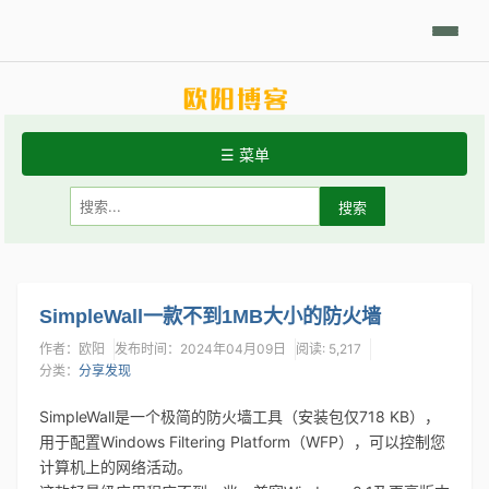
日积月累
Linux摘要
技术相关
学习笔记
代码开发
分享发现
☰ 菜单
首页
关于站点
常用Linux命令
SimpleWall一款不到1MB大小的防火墙
作者：欧阳
发布时间：2024年04月09日
阅读: 5,217
Git手册
分类：
分享发现
SimpleWall是一个极简的防火墙工具（安装包仅718 KB），
用于配置Windows Filtering Platform（WFP），可以控制您
计算机上的网络活动。