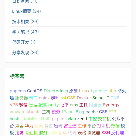
日积月累 (11)
Linux摘要 (34)
技术相关 (29)
学习笔记 (43)
代码开发 (1)
分享发现 (26)
标签云
phpcms
CentOS
DirectAdmin
原创
Linux
typecho
php
防火
墙
服务器
端口
nginx
群晖
ssl
CSS
Docker
Snipe-IT
DNS
VPS
微信
管理
配置
putty
证书
cms
工具
阿里云
Synergy
vmware
ubuntu
主机
税务
1Panel
Blog
cache
CSF
FTP
hosts
iptables
LNMP
pigcms
vlan
zend
中控
交换机
公众平
台
兼容
华为
备案
复位
密码
富士通
工作
平台
打印机
数据
模
板
用友
考勤机
财务
问题
新年
代码
表格
浏览器
SSH
反代理