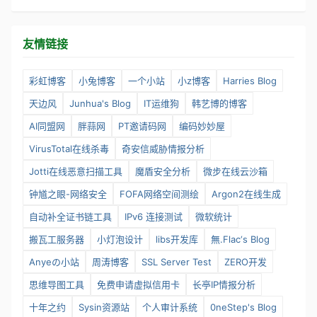
友情链接
彩虹博客
小兔博客
一个小站
小z博客
Harries Blog
天边风
Junhua's Blog
IT运维狗
韩艺博的博客
AI同盟网
胖蒜网
PT邀请码网
编码妙妙屋
VirusTotal在线杀毒
奇安信威胁情报分析
Jotti在线恶意扫描工具
魔盾安全分析
微步在线云沙箱
钟馗之眼-网络安全
FOFA网络空间测绘
Argon2在线生成
自动补全证书链工具
IPv6 连接测试
微软统计
搬瓦工服务器
小灯泡设计
libs开发库
無.Flac‘s Blog
Anyeの小站
周涛博客
SSL Server Test
ZERO开发
思维导图工具
免费申请虚拟信用卡
长亭IP情报分析
十年之约
Sysin资源站
个人审计系统
0neStep's Blog