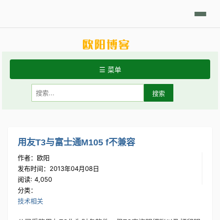
日积月累
Linux摘要
技术相关
学习笔记
代码开发
分享发现
☰ 菜单
首页
关于站点
常用Linux命令
用友T3与富士通M105 f不兼容
作者：欧阳
Git手册
发布时间：2013年04月08日
阅读: 4,050
分类：
技术相关