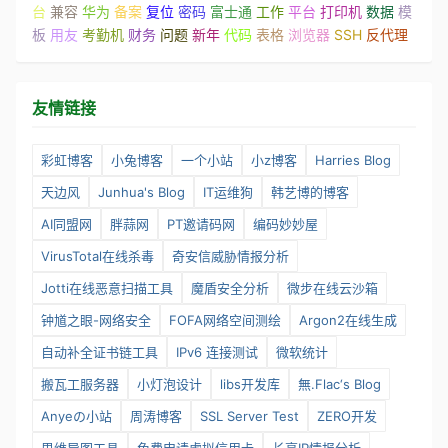
台
兼容
华为
备案
复位
密码
富士通
工作
平台
打印机
数据
模
板
用友
考勤机
财务
问题
新年
代码
表格
浏览器
SSH
反代理
友情链接
彩虹博客
小兔博客
一个小站
小z博客
Harries Blog
天边风
Junhua's Blog
IT运维狗
韩艺博的博客
AI同盟网
胖蒜网
PT邀请码网
编码妙妙屋
VirusTotal在线杀毒
奇安信威胁情报分析
Jotti在线恶意扫描工具
魔盾安全分析
微步在线云沙箱
钟馗之眼-网络安全
FOFA网络空间测绘
Argon2在线生成
自动补全证书链工具
IPv6 连接测试
微软统计
搬瓦工服务器
小灯泡设计
libs开发库
無.Flac‘s Blog
Anyeの小站
周涛博客
SSL Server Test
ZERO开发