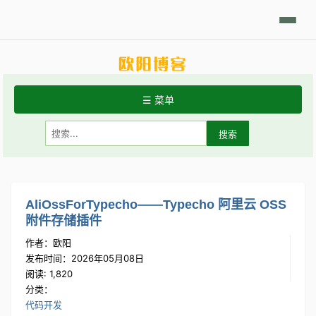
日积月累
Linux摘要
技术相关
学习笔记
代码开发
分享发现
☰ 菜单
首页
关于站点
常用Linux命令
AliOssForTypecho——Typecho 阿里云 OSS
附件存储插件
Git手册
作者：欧阳
发布时间：2026年05月08日
阅读: 1,820
分类：
代码开发