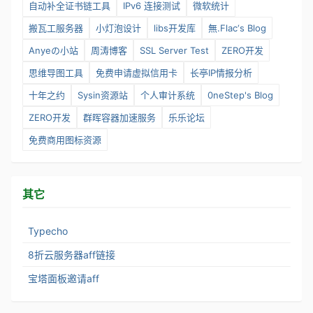
自动补全证书链工具
IPv6 连接测试
微软统计
搬瓦工服务器
小灯泡设计
libs开发库
無.Flac‘s Blog
Anyeの小站
周涛博客
SSL Server Test
ZERO开发
思维导图工具
免费申请虚拟信用卡
长亭IP情报分析
十年之约
Sysin资源站
个人审计系统
0neStep's Blog
ZERO开发
群晖容器加速服务
乐乐论坛
免费商用图标资源
其它
Typecho
8折云服务器aff链接
宝塔面板邀请aff