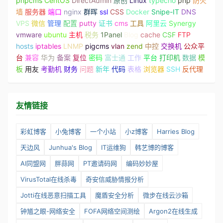
phpcms
CentOS
DirectAdmin
原创
Linux
typecho
php
防火
墙
服务器
端口
nginx
群晖
ssl
CSS
Docker
Snipe-IT
DNS
VPS
微信
管理
配置
putty
证书
cms
工具
阿里云
Synergy
vmware
ubuntu
主机
税务
1Panel
Blog
cache
CSF
FTP
hosts
iptables
LNMP
pigcms
vlan
zend
中控
交换机
公众平
台
兼容
华为
备案
复位
密码
富士通
工作
平台
打印机
数据
模
板
用友
考勤机
财务
问题
新年
代码
表格
浏览器
SSH
反代理
友情链接
彩虹博客
小兔博客
一个小站
小z博客
Harries Blog
天边风
Junhua's Blog
IT运维狗
韩艺博的博客
AI同盟网
胖蒜网
PT邀请码网
编码妙妙屋
VirusTotal在线杀毒
奇安信威胁情报分析
Jotti在线恶意扫描工具
魔盾安全分析
微步在线云沙箱
钟馗之眼-网络安全
FOFA网络空间测绘
Argon2在线生成