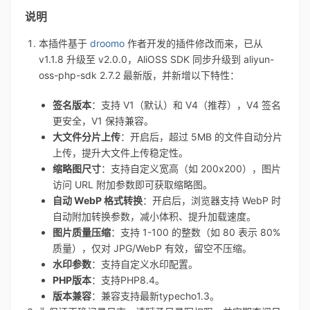
说明
本插件基于
droomo
作者开发的插件修改而来，已从
v1.1.8 升级至 v2.0.0，AliOSS SDK 同步升级到 aliyun-
oss-php-sdk 2.7.2 最新版，并新增以下特性：
签名版本
：支持 V1（默认）和 V4（推荐），V4 签名
更安全，V1 保持兼容。
大文件分片上传
：开启后，超过 5MB 的文件自动分片
上传，提升大文件上传稳定性。
缩略图尺寸
：支持自定义宽高（如 200x200），图片
访问 URL 附加参数即可获取缩略图。
自动 WebP 格式转换
：开启后，浏览器支持 WebP 时
自动附加转换参数，减小体积、提升加载速度。
图片质量压缩
：支持 1-100 的整数（如 80 表示 80%
质量），仅对 JPG/WebP 有效，留空不压缩。
水印参数
：支持自定义水印配置。
PHP版本
：支持PHP8.4。
版本兼容
：兼容支持最新typecho1.3。