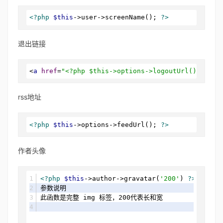
<?php
$this
->user->screenName(); 
?>
退出链接
<
a
href
=
"<?php $this->options->logoutUrl(); ?>"
>
rss地址
<?php
$this
->options->feedUrl(); 
?>
作者头像
<?php
$this
->author->gravatar(
'200'
) 
?>
参数说明
此函数是完整 img 标签，200代表长和宽