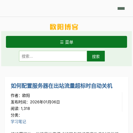
日积月累
Linux摘要
技术相关
学习笔记
代码开发
分享发现
☰ 菜单
首页
关于站点
常用Linux命令
如何配置服务器在出站流量超标时自动关机
作者：欧阳
Git手册
发布时间：2026年01月06日
阅读: 1,318
分类：
学习笔记