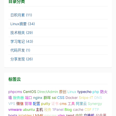
目录分类
日积月累 (11)
Linux摘要 (34)
技术相关 (29)
学习笔记 (43)
代码开发 (1)
分享发现 (26)
标签云
phpcms
CentOS
DirectAdmin
原创
Linux
typecho
php
防火
墙
服务器
端口
nginx
群晖
ssl
CSS
Docker
Snipe-IT
DNS
VPS
微信
管理
配置
putty
证书
cms
工具
阿里云
Synergy
vmware
ubuntu
主机
税务
1Panel
Blog
cache
CSF
FTP
hosts
iptables
LNMP
pigcms
vlan
zend
中控
交换机
公众平