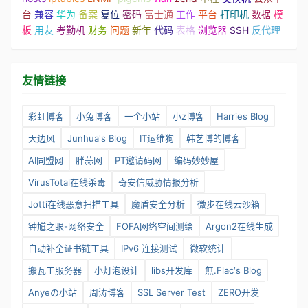
台
兼容
华为
备案
复位
密码
富士通
工作
平台
打印机
数据
模
板
用友
考勤机
财务
问题
新年
代码
表格
浏览器
SSH
反代理
友情链接
彩虹博客
小兔博客
一个小站
小z博客
Harries Blog
天边风
Junhua's Blog
IT运维狗
韩艺博的博客
AI同盟网
胖蒜网
PT邀请码网
编码妙妙屋
VirusTotal在线杀毒
奇安信威胁情报分析
Jotti在线恶意扫描工具
魔盾安全分析
微步在线云沙箱
钟馗之眼-网络安全
FOFA网络空间测绘
Argon2在线生成
自动补全证书链工具
IPv6 连接测试
微软统计
搬瓦工服务器
小灯泡设计
libs开发库
無.Flac‘s Blog
Anyeの小站
周涛博客
SSL Server Test
ZERO开发