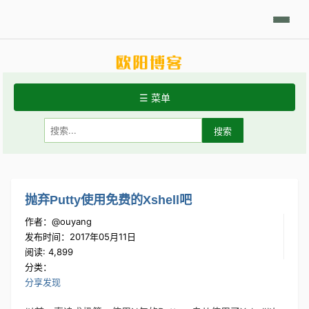
日积月累
Linux摘要
技术相关
学习笔记
代码开发
分享发现
☰ 菜单
首页
关于站点
常用Linux命令
抛弃Putty使用免费的Xshell吧
作者：@ouyang
Git手册
发布时间：2017年05月11日
阅读: 4,899
分类：
分享发现