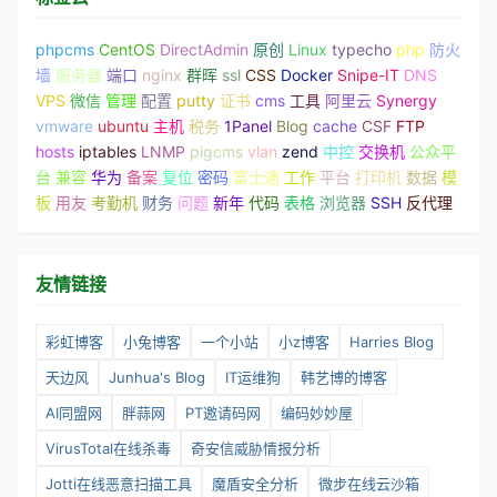
phpcms
CentOS
DirectAdmin
原创
Linux
typecho
php
防火
墙
服务器
端口
nginx
群晖
ssl
CSS
Docker
Snipe-IT
DNS
VPS
微信
管理
配置
putty
证书
cms
工具
阿里云
Synergy
vmware
ubuntu
主机
税务
1Panel
Blog
cache
CSF
FTP
hosts
iptables
LNMP
pigcms
vlan
zend
中控
交换机
公众平
台
兼容
华为
备案
复位
密码
富士通
工作
平台
打印机
数据
模
板
用友
考勤机
财务
问题
新年
代码
表格
浏览器
SSH
反代理
友情链接
彩虹博客
小兔博客
一个小站
小z博客
Harries Blog
天边风
Junhua's Blog
IT运维狗
韩艺博的博客
AI同盟网
胖蒜网
PT邀请码网
编码妙妙屋
VirusTotal在线杀毒
奇安信威胁情报分析
Jotti在线恶意扫描工具
魔盾安全分析
微步在线云沙箱