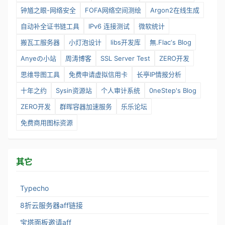
钟馗之眼-网络安全
FOFA网络空间测绘
Argon2在线生成
自动补全证书链工具
IPv6 连接测试
微软统计
搬瓦工服务器
小灯泡设计
libs开发库
無.Flac‘s Blog
Anyeの小站
周涛博客
SSL Server Test
ZERO开发
思维导图工具
免费申请虚拟信用卡
长亭IP情报分析
十年之约
Sysin资源站
个人审计系统
0neStep's Blog
ZERO开发
群晖容器加速服务
乐乐论坛
免费商用图标资源
其它
Typecho
8折云服务器aff链接
宝塔面板邀请aff