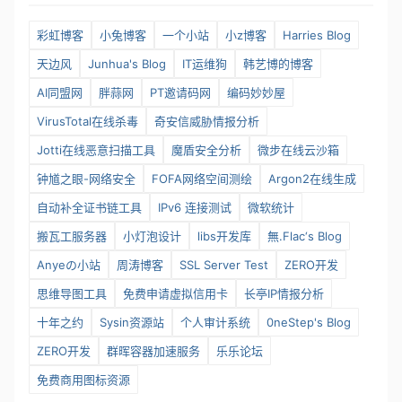
彩虹博客
小兔博客
一个小站
小z博客
Harries Blog
天边风
Junhua's Blog
IT运维狗
韩艺博的博客
AI同盟网
胖蒜网
PT邀请码网
编码妙妙屋
VirusTotal在线杀毒
奇安信威胁情报分析
Jotti在线恶意扫描工具
魔盾安全分析
微步在线云沙箱
钟馗之眼-网络安全
FOFA网络空间测绘
Argon2在线生成
自动补全证书链工具
IPv6 连接测试
微软统计
搬瓦工服务器
小灯泡设计
libs开发库
無.Flac‘s Blog
Anyeの小站
周涛博客
SSL Server Test
ZERO开发
思维导图工具
免费申请虚拟信用卡
长亭IP情报分析
十年之约
Sysin资源站
个人审计系统
0neStep's Blog
ZERO开发
群晖容器加速服务
乐乐论坛
免费商用图标资源