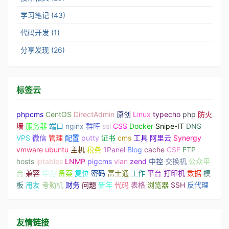
学习笔记 (43)
代码开发 (1)
分享发现 (26)
标签云
phpcms
CentOS
DirectAdmin
原创
Linux
typecho
php
防火
墙
服务器
端口
nginx
群晖
ssl
CSS
Docker
Snipe-IT
DNS
VPS
微信
管理
配置
putty
证书
cms
工具
阿里云
Synergy
vmware
ubuntu
主机
税务
1Panel
Blog
cache
CSF
FTP
hosts
iptables
LNMP
pigcms
vlan
zend
中控
交换机
公众平
台
兼容
华为
备案
复位
密码
富士通
工作
平台
打印机
数据
模
板
用友
考勤机
财务
问题
新年
代码
表格
浏览器
SSH
反代理
友情链接