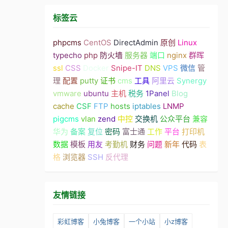
标签云
phpcms
CentOS
DirectAdmin
原创
Linux
typecho
php
防火墙
服务器
端口
nginx
群晖
ssl
CSS
Docker
Snipe-IT
DNS
VPS
微信
管
理
配置
putty
证书
cms
工具
阿里云
Synergy
vmware
ubuntu
主机
税务
1Panel
Blog
cache
CSF
FTP
hosts
iptables
LNMP
pigcms
vlan
zend
中控
交换机
公众平台
兼容
华为
备案
复位
密码
富士通
工作
平台
打印机
数据
模板
用友
考勤机
财务
问题
新年
代码
表
格
浏览器
SSH
反代理
友情链接
彩虹博客
小兔博客
一个小站
小z博客