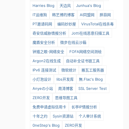
Harries Blog
天边风
Junhua's Blog
IT运维狗
韩艺博的博客
AI同盟网
胖蒜网
PT邀请码网
编码妙妙屋
VirusTotal在线杀毒
奇安信威胁情报分析
Jotti在线恶意扫描工具
魔盾安全分析
微步在线云沙箱
钟馗之眼-网络安全
FOFA网络空间测绘
Argon2在线生成
自动补全证书链工具
IPv6 连接测试
微软统计
搬瓦工服务器
小灯泡设计
libs开发库
無.Flac‘s Blog
Anyeの小站
周涛博客
SSL Server Test
ZERO开发
思维导图工具
免费申请虚拟信用卡
长亭IP情报分析
十年之约
Sysin资源站
个人审计系统
0neStep's Blog
ZERO开发