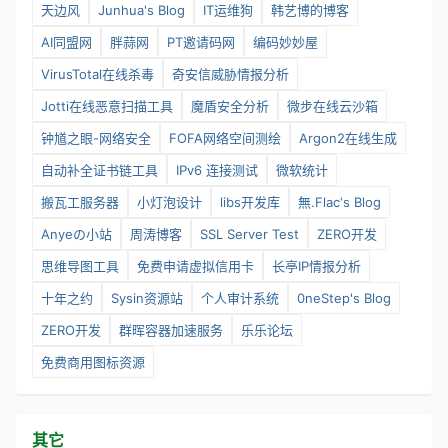
天边风
Junhua's Blog
IT运维狗
韩艺博的博客
AI同盟网
胖蒜网
PT邀请码网
编码妙妙屋
VirusTotal在线杀毒
奇安信威胁情报分析
Jotti在线恶意扫描工具
魔盾安全分析
微步在线云沙箱
钟馗之眼-网络安全
FOFA网络空间测绘
Argon2在线生成
自动补全证书链工具
IPv6 连接测试
微软统计
搬瓦工服务器
小灯泡设计
libs开发库
無.Flac‘s Blog
Anyeの小站
周涛博客
SSL Server Test
ZERO开发
思维导图工具
免费申请虚拟信用卡
长亭IP情报分析
十年之约
Sysin资源站
个人审计系统
0neStep's Blog
ZERO开发
群晖容器加速服务
乐乐论坛
免费商用图标资源
其它