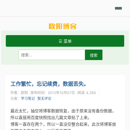
日积月累
Linux摘要
技术相关
学习笔记
代码开发
分享发现
☰ 菜单
首页
关于站点
常用Linux命令
工作繁忙，忘记续费，数据丢失。
作者：欧阳
发布时间：2012年10月07日
阅读: 4,383
Git手册
分类：
学习笔记
暂无评论
最近太忙，抽空将博客数据恢复，由于原来没有备份数据，
所以直接用百度快照找出几篇文章贴了上来。
博客一直存在两个，所以一直没空整合起来，此次将博客放