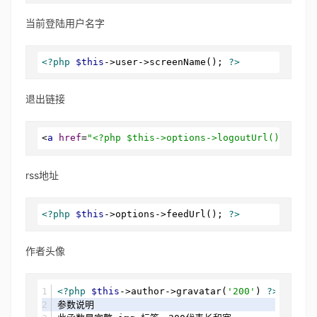
当前登陆用户名字
<?php
$this
->user->screenName(); 
?>
退出链接
<
a
href
=
"<?php $this->options->logoutUrl(); ?>"
>
rss地址
<?php
$this
->options->feedUrl(); 
?>
作者头像
<?php
$this
->author->gravatar(
'200'
) 
?>
参数说明