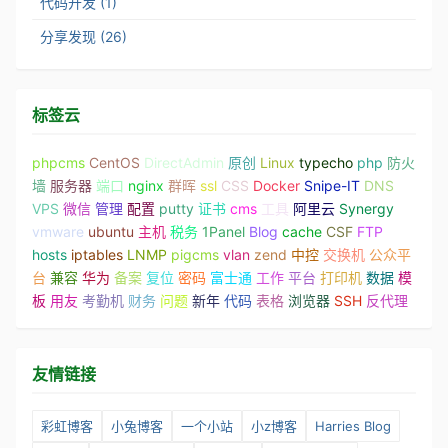
代码开发 (1)
分享发现 (26)
标签云
phpcms
CentOS
DirectAdmin
原创
Linux
typecho
php
防火
墙
服务器
端口
nginx
群晖
ssl
CSS
Docker
Snipe-IT
DNS
VPS
微信
管理
配置
putty
证书
cms
工具
阿里云
Synergy
vmware
ubuntu
主机
税务
1Panel
Blog
cache
CSF
FTP
hosts
iptables
LNMP
pigcms
vlan
zend
中控
交换机
公众平
台
兼容
华为
备案
复位
密码
富士通
工作
平台
打印机
数据
模
板
用友
考勤机
财务
问题
新年
代码
表格
浏览器
SSH
反代理
友情链接
彩虹博客
小兔博客
一个小站
小z博客
Harries Blog